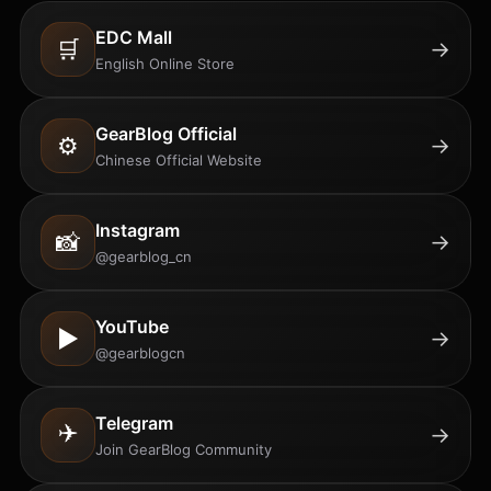
EDC Mall
🛒
→
English Online Store
GearBlog Official
⚙️
→
Chinese Official Website
Instagram
📸
→
@gearblog_cn
YouTube
▶️
→
@gearblogcn
Telegram
✈️
→
Join GearBlog Community