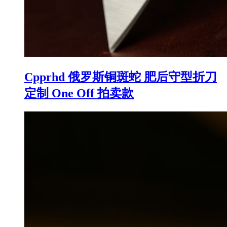
Cpprhd 俄罗斯铜斑蛇 肥后守型折刀
定制 One Off 拍卖款