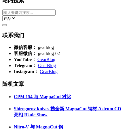
站内搜索
联系我们
微信客服：
gearblog
客服微信：
gearblog-02
YouTube：
GearBlog
Telegram：
GearBlog
Instagram：
GearBlog
随机文章
CPM 154 与 MagnaCut 对比
Shirogorov knives 携全新 MagnaCut 钢材 Astrum CD
亮相 Blade Show
Nitro-V 与 MagnaCut 钢