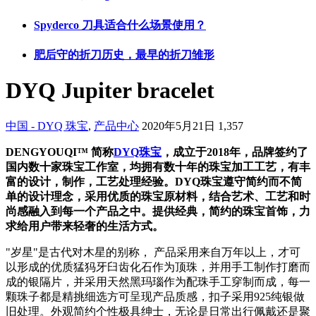
Spyderco 刀具适合什么场景使用？
肥后守的折刀历史，最早的折刀雏形
DYQ Jupiter bracelet
中国 - DYQ 珠宝
,
产品中心
2020年5月21日
1,357
DENGYOUQI™ 简称
DYQ珠宝
，成立于2018年，品牌签约了
国内数十家珠宝工作室，均拥有数十年的珠宝加工工艺，有丰
富的设计，制作，工艺处理经验。DYQ珠宝遵守简约而不简
单的设计理念，采用优质的珠宝原材料，结合艺术、工艺和时
尚感融入到每一个产品之中。提供经典，简约的珠宝首饰，力
求给用户带来轻奢的生活方式。
"岁星"是古代对木星的别称， 产品采用来自万年以上，才可
以形成的优质猛犸牙臼齿化石作为顶珠，并用手工制作打磨而
成的银隔片，并采用天然黑玛瑙作为配珠手工穿制而成，每一
颗珠子都是精挑细选方可呈现产品质感，扣子采用925纯银做
旧处理。外观简约个性极具绅士，无论是日常出行佩戴还是聚