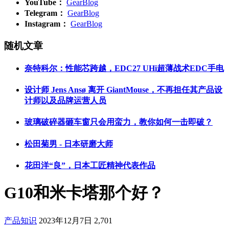
YouTube：
GearBlog
Telegram：
GearBlog
Instagram：
GearBlog
随机文章
奈特科尔：性能芯跨越，EDC27 UHi超薄战术EDC手电
设计师 Jens Ansø 离开 GiantMouse，不再担任其产品设
计师以及品牌运营人员
玻璃破碎器砸车窗只会用蛮力，教你如何一击即破？
松田菊男 - 日本研磨大师
花田洋“良”，日本工匠精神代表作品
G10和米卡塔那个好？
产品知识
2023年12月7日
2,701