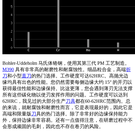
Bohler-Uddeholm 马氏体铬钢，使用其第三代 PM 工艺制造。
M390
具有非常高的耐磨性和耐腐蚀性。细晶粒合金，高端
折
刀
和小型
直刀
的热门选择。工作硬度可达62HRC。高抛光边
缘均具有出色的性能。您仍然需要每侧边缘大约 15° 的开刃以
获得最佳性能和边缘保持。比这更薄，您会遇到薄刃无法支撑
所有这些碳化物以使刃发挥作用的问题。工作硬度可以达到
62HRC，我见过的大部分生产
刀具
都在60-62HRC范围内。总
的来说，就耐腐蚀和耐磨性而言，它是表现最好的，因此它是
高端和限量版
刀
具的热门选择。除了非常好的边缘保持能力
外，保持边缘非常容易。还有一点值得注意，在研磨过程中不
会形成顽固的毛刺，因此也不存在卷刃的风险。