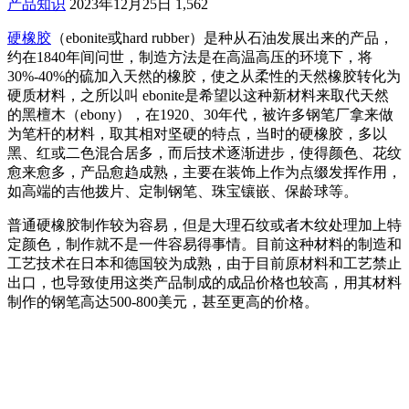
产品知识
2023年12月25日
1,562
硬橡胶
（ebonite或hard rubber）是种从石油发展出来的产品，
约在1840年间问世，制造方法是在高温高压的环境下，将
30%-40%的硫加入天然的橡胶，使之从柔性的天然橡胶转化为
硬质材料，之所以叫 ebonite是希望以这种新材料来取代天然
的黑檀木（ebony），在1920、30年代，被许多钢笔厂拿来做
为笔杆的材料，取其相对坚硬的特点，当时的硬橡胶，多以
黑、红或二色混合居多，而后技术逐渐进步，使得颜色、花纹
愈来愈多，产品愈趋成熟，主要在装饰上作为点缀发挥作用，
如高端的吉他拨片、定制钢笔、珠宝镶嵌、保龄球等。
普通硬橡胶制作较为容易，但是大理石纹或者木纹处理加上特
定颜色，制作就不是一件容易得事情。目前这种材料的制造和
工艺技术在日本和德国较为成熟，由于目前原材料和工艺禁止
出口，也导致使用这类产品制成的成品价格也较高，用其材料
制作的钢笔高达500-800美元，甚至更高的价格。