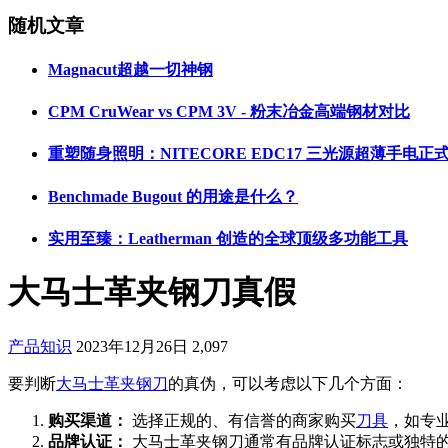
随机文章
Magnacut超越一切神钢
CPM CruWear vs CPM 3V - 粉末冶金高端钢材对比
重塑随身照明：NITECORE EDC17 三光源超薄手电正
Benchmade Bugout 的用途是什么？
实用至臻：Leatherman 创造的全球顶级多功能工具
大马士革夹钢刀真假
产品知识
2023年12月26日
2,097
要判断
大马士革夹钢
刀
的真伪，可以考虑以下几个方面：
购买渠道：
选择正规的、有信誉的商家购买
刀具
，如专
品牌认证：
大马士革夹钢刀通常有品牌认证标志或独特