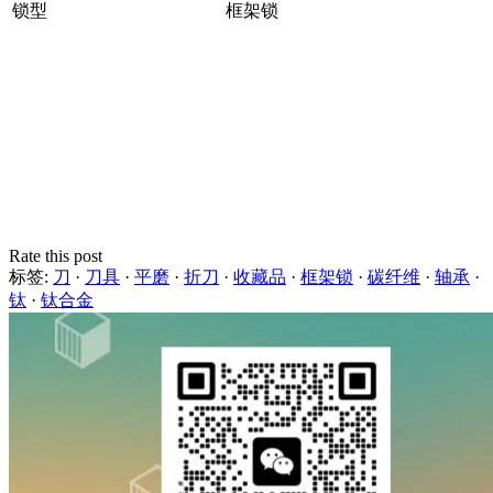
锁型
框架锁
Rate this post
标签:
刀
·
刀具
·
平磨
·
折刀
·
收藏品
·
框架锁
·
碳纤维
·
轴承
·
钛
·
钛合金