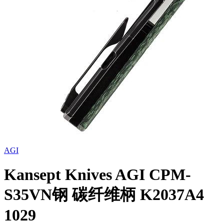
AGI
Kansept Knives AGI CPM-
S35VN钢 碳纤维柄 K2037A4
1029