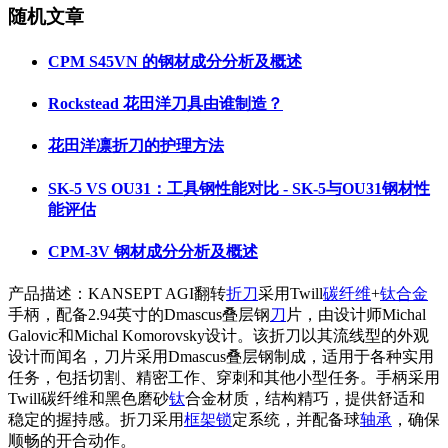
随机文章
CPM S45VN 的钢材成分分析及概述
Rockstead 花田洋刀具由谁制造？
花田洋凛折刀的护理方法
SK-5 VS OU31：工具钢性能对比 - SK-5与OU31钢材性
能评估
CPM-3V 钢材成分分析及概述
产品描述：KANSEPT AGI翻转
折刀
采用Twill
碳纤维
+
钛合金
手柄，配备2.94英寸的Dmascus叠层钢
刀
片，由设计师Michal
Galovic和Michal Komorovsky设计。该折刀以其流线型的外观
设计而闻名，刀片采用Dmascus叠层钢制成，适用于各种实用
任务，包括切割、精密工作、穿刺和其他小型任务。手柄采用
Twill碳纤维和黑色磨砂
钛
合金材质，结构精巧，提供舒适和
稳定的握持感。折刀采用
框架锁
定系统，并配备球
轴承
，确保
顺畅的开合动作。