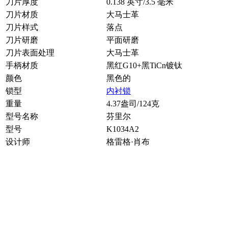
刀片厚度
0.138 英寸/3.5 毫米
刀片材质
大马士革
刀片样式
落点
刀片研磨
平面研磨
刀片表面处理
大马士革
手柄材质
黑红G10+黑TiCn镀钛
颜色
黑色的
锁型
内衬锁
重量
4.37盎司/124克
型号名称
芬里尔
型号
K1034A2
设计师
格雷格·肖布