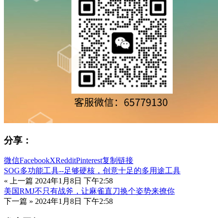
分享：
微信
Facebook
X
Reddit
Pinterest
复制链接
SOG多功能工具--足够硬核，创意十足的多用途工具
« 上一篇
2024年1月8日 下午2:58
美国RMJ不只有战斧，让麻雀直刀换个姿势来撩你
下一篇 »
2024年1月8日 下午2:58