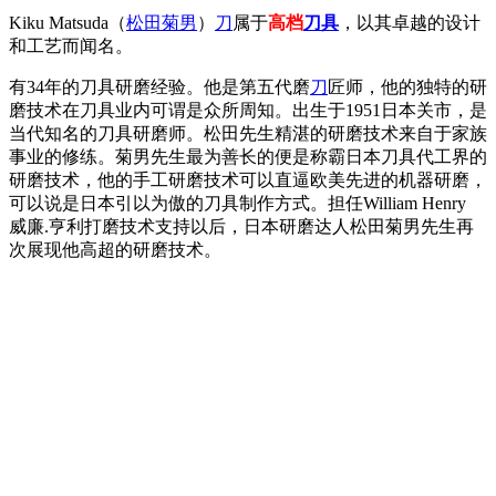
Kiku Matsuda（
松田菊男
）
刀
属于
高档
刀具
，以其卓越的设计
和工艺而闻名。
有34年的
刀具
研磨经验。他是第五代磨
刀
匠师，他的独特的研
磨技术在刀具业内可谓是众所周知。出生于1951日本关市，是
当代知名的刀具研磨师。松田先生精湛的研磨技术来自于家族
事业的修练。菊男先生最为善长的便是称霸日本刀具代工界的
研磨技术，他的手工研磨技术可以直逼欧美先进的机器研磨，
可以说是日本引以为傲的刀具制作方式。担任William Henry
威廉.亨利打磨技术支持以后，日本研磨达人松田菊男先生再
次展现他高超的研磨技术。