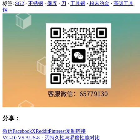
标签:
SG2
·
不锈钢
·
保养
·
刀
·
工具钢
·
粉末冶金
·
高碳工具
钢
分享：
微信
Facebook
X
Reddit
Pinterest
复制链接
VG-10 VS AUS-8：刃持久性与易磨性能对比