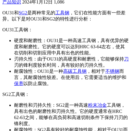
产品知识
2024年1月12日
1,086
OU31和
SG2
是两种常见的
工具钢
，它们在性能方面有一些差
异。以下是对OU31和SG2的特性进行分析：
OU31工具钢：
硬度和耐磨性：OU31是一种高速工具钢，具有优异的硬
度和耐磨性。它的硬度可以达到HRC 63-64左右，使其
在切削和切割应用中具有出色的性能。
刃持久性：由于OU31的高硬度和耐磨性，它能够保持
刀
刃的锋利度较长时间，具有较好的刃持久性。
耐腐蚀性：OU31是一种
高碳工具钢
，相对于
不锈钢
而
言，其耐腐蚀性较差。在使用后，它需要适当的维护和
保养
以防止腐蚀。
SG2工具钢：
耐磨性和刃持久性：SG2是一种高速
粉末冶金
工具钢，
具有出色的耐磨性和刃持久性。它的硬度通常在HRC
62-63之间，能够在高负荷和高速切削条件下保持刀刃的
锋利度。
耐腐蚀性：SG2具有较好的耐腐蚀性能，相对于OU31而