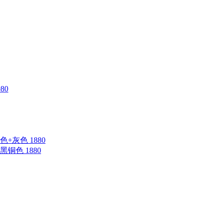
80
蓝色+灰色 1880
钛黑铜色 1880