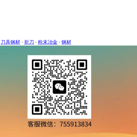
·
刀具钢材
·
折刀
·
粉末冶金
·
钢材