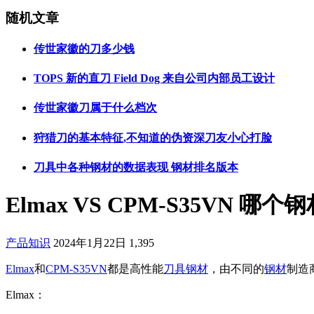
随机文章
传世家徽的刀多少钱
TOPS 新的直刀 Field Dog 来自公司内部员工设计
传世家徽刀属于什么档次
狩猎刀的基本特征,不知道的伪资深刀友小心打脸
刀具中各种钢材的数据表现 钢材排名版本
Elmax VS CPM-S35VN 哪
产品知识
2024年1月22日
1,395
Elmax
和
CPM-S35VN
都是高性能
刀具钢材
，由不同的
钢材
制造
Elmax：