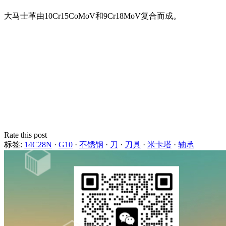
大马士革由10Cr15CoMoV和9Cr18MoV复合而成。
Rate this post
标签:
14C28N
·
G10
·
不锈钢
·
刀
·
刀具
·
米卡塔
·
轴承