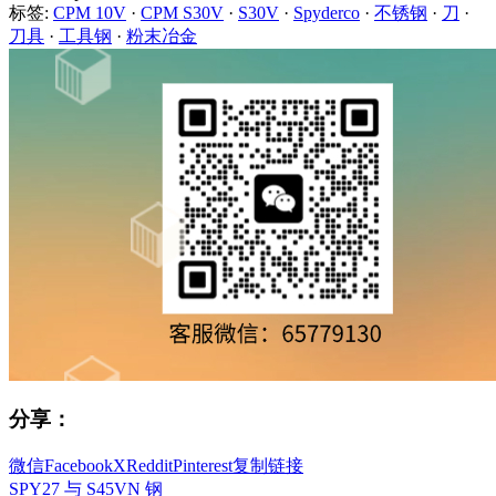
标签:
CPM 10V
·
CPM S30V
·
S30V
·
Spyderco
·
不锈钢
·
刀
·
刀具
·
工具钢
·
粉末冶金
分享：
微信
Facebook
X
Reddit
Pinterest
复制链接
SPY27 与 S45VN 钢