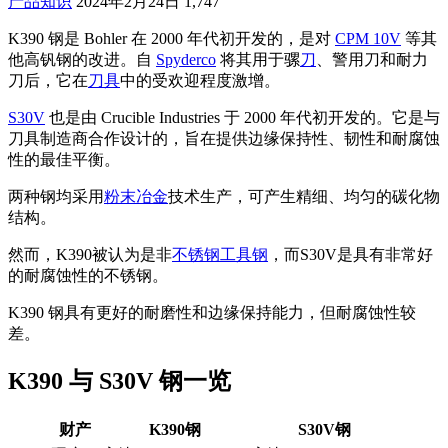
产品知识
2024年2月24日
1,747
K390 钢是 Bohler 在 2000 年代初开发的，是对
CPM 10V
等其
他高钒钢的改进。自
Spyderco
将其用于骡
刀
、警用刀和耐力
刀后，它在
刀具
中的受欢迎程度激增。
S30V
也是由 Crucible Industries 于 2000 年代初开发的。它是与
刀具制造商合作设计的，旨在提供边缘保持性、韧性和耐腐蚀
性的最佳平衡。
两种钢均采用
粉末冶金
技术生产，可产生精细、均匀的碳化物
结构。
然而，K390被认为是非
不锈钢
工具钢
，而S30V是具有非常好
的耐腐蚀性的不锈钢。
K390 钢具有更好的耐磨性和边缘保持能力，但耐腐蚀性较
差。
K390 与 S30V 钢一览
财产
K390钢
S30V钢