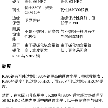
硬度
高达 66 HRC
高达 63 HRC
优于S30V，媲美
韧性
韧性比K390稍低
CPM 10V
边缘
边缘保持性良好，但
明显更好
保留
低于 K390
耐腐
不是不锈钢，耐腐蚀
与不锈钢一样具有优
蚀性
性极低
异的耐腐蚀性
能
易于
由于硬碳化钒含量较
由于碳化物含量较
锐化
高，难度更大
低，更容易刃磨
K390 与 S30V 钢
硬度
K390钢有可能达到比S30V钢更高的硬度水平，根据数据表，
K390的硬度可以达到66 HRC，而S30V可以达到63 HRC的硬
度。
然而，在实际刀具应用中，K390 和 S30V 通常经过热处理至
58-62 HRC 范围内更适中的硬度水平，以平衡耐磨性与韧性。