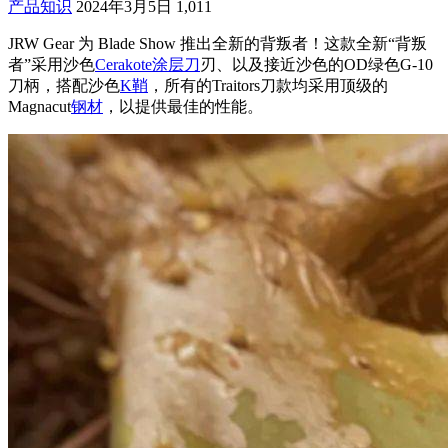
产品知识
2024年3月5日
1,011
JRW Gear 为 Blade Show 推出全新的背叛者！这款全新“背叛
者”采用沙色
Cerakote涂层
刀
刃、以及接近沙色的OD绿色G-10
刀柄，搭配沙色
K鞘
，所有的Traitors刀款均采用顶级的
Magnacut
钢材
，以提供最佳的性能。