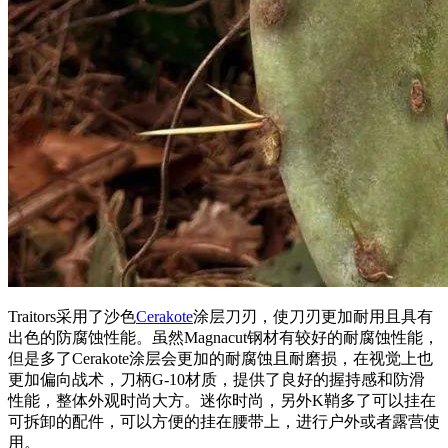
Traitors采用了沙色
Cerakote
涂层刀刃，使刀刃更加耐用且具有
出色的防腐蚀性能。虽然Magnacut钢材有较好的耐腐蚀性能，
但是多了Cerakote涂层会更加的耐腐蚀且耐磨损，在视觉上也
更加偏向战术，刀柄G-10材质，提供了良好的握持感和防滑
性能，整体外观时尚大方。迷你时尚，另外K鞘多了可以挂在
可拆卸的配件，可以方便的挂在腰带上，进行户外或者露营使
用。