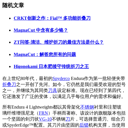
随机文章
CRKT创新之作：Fial™ 多功能折叠刀
MagnaCut 中含有多少铬？
ZT问答-清洁、维护折刀的最佳方法是什么？
MagnaCut：解答您所有的问题
Higonokami 日本肥後守传统折刀之王
在上世纪80年代，最初的
Spyderco
Endura作为第一批轻便夹带
折叠刀
之一开创了先河。如今，它仍然是我们最受欢迎的型号
之一，并继续为其同类
刀具
设定标准。现在已经到了第四代，
它还激发了广泛的变体，以满足几乎每位用户的需求和偏好。
所有Endura 4 Lightweights都以其骨架化
不锈钢
衬里和注塑玻
璃纤维增强尼龙（
FRN
）手柄而著称。该设计的旗舰版本包括
一个坚固的剑刃状
VG-10
不锈钢
刀
片，可选择普通刃、组合刃
或SpyderEdge™配置。其刀片由坚固的
后锁
机构支撑，当使用