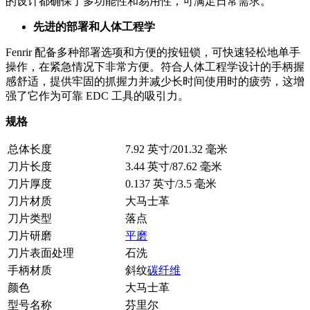
的设计都确保了多功能性和易用性，可满足日常需求。
先进的部署和人体工程学
Fenrir 配备多种部署选项和方便的按钮锁，可快速轻松地单手
操作，在紧急情况下非常方便。符合人体工程学设计的手柄握
感舒适，提供牢固的抓握力并减少长时间使用时的疲劳，这增
强了它作为可靠 EDC 工具的吸引力。
规格
总体长度
7.92 英寸/201.32 毫米
刀片长度
3.44 英寸/87.62 毫米
刀片厚度
0.137 英寸/3.5 毫米
刀片材质
大马士革
刀片类型
落点
刀片研磨
平磨
刀片表面处理
石洗
手柄材质
斜纹
碳纤维
颜色
大马士革
型号名称
芬里尔