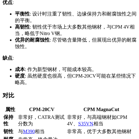
优点
:
平衡性
: 设计时注重了韧性、边缘保持力和耐腐蚀性之间
的平衡。
高韧性
: 韧性优于市场上大多数其他钢材，与CPM 4V相
当，略低于Nitro V钢。
优异的耐腐蚀性
: 尽管铬含量降低，但展现出优异的耐腐
蚀性。
缺点
:
成本
: 作为新型钢材，可能成本较高。
硬度
: 虽然硬度也很高，但CPM-20CV可能在某些情况下
略高。
对比
属性
CPM-20CV
CPM MagnaCut
保持
非常好，CATRA测试
非常好，与高端钢材如CPM
性
分数为
4V、
S35VN
相当
韧性
与
M390
相当
非常高，优于大多数其他钢材