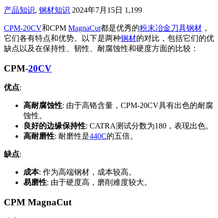
产品知识
,
钢材知识
2024年7月15日
1,199
CPM-20CV
和CPM
MagnaCut
都是优秀的
粉末冶金
刀具钢材
，
它们各有特点和优势。以下是两种
钢材
的对比，包括它们的优
缺点以及在保持性、韧性、耐腐蚀性和硬度方面的比较：
CPM-
20CV
优点
:
高耐腐蚀性
: 由于高铬含量，CPM-20CV具有出色的耐腐
蚀性。
良好的边缘保持性
: CATRA测试分数为180，表现出色。
高耐磨性
: 耐磨性是
440C
的五倍。
缺点
:
成本
: 作为高端钢材，成本较高。
易磨性
: 由于硬度高，磨削难度较大。
CPM MagnaCut