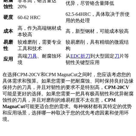
耐腐
非常高，铬含量达
优异，尽管铬含量降低
蚀性
20%
62.5-64HRC，具体取决于所使
硬度
60-62 HRC
用的热处理
高，作为高端钢材成
成本
高，新型钢材，可能成本较高
本较高
易磨
较难磨削，需要专业
较易磨削，具有精细的微观结
性
工具和技术
构
高端
刀具
、耐腐蚀环
从
EDC折刀
到大型固定
刀
片等
应用
境
韧性关键型应用
在选择CPM-20CV和CPM MagnaCut之间时，您应该考虑您的
具体需求和预算。如果您需要一把耐腐蚀、同时保持良好边缘
保持力的刀具，并且对韧性的要求不是特别高，
CPM-20CV
可能是更好的选择。如果您需要一把具有极高韧性和优异耐腐
蚀性的刀具，并且对磨削的难易程度不太在意，
CPM
MagnaCut
可能更适合您的需求。每种钢材都有其特定的优势
和应用场景，选择哪一种取决于您的优先考虑因素和使用环
境。