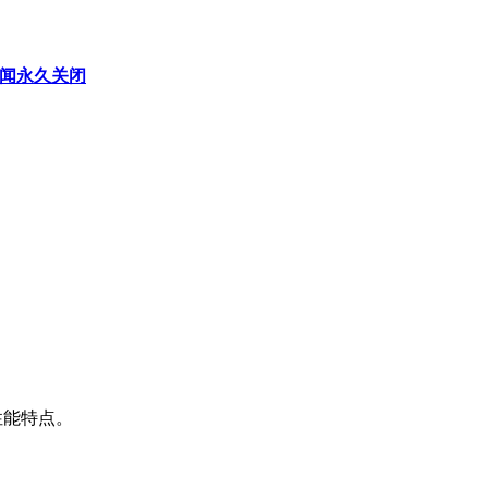
假丑闻永久关闭
性能特点。