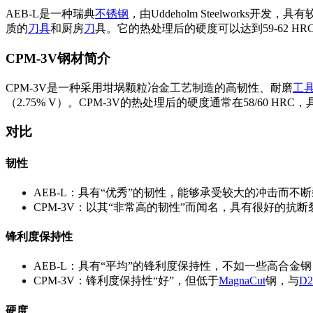
AEB-L是一种瑞典
不锈钢
，由Uddeholm Steelwork
质的
刀具
和厨房
刀
具。它的热处理后的硬度可以达到59-62 HR
CPM-3V钢材简介
CPM-3V是一种采用坩埚颗粒冶金工艺制造的高韧性、耐磨
工
（2.75% V）。CPM-3V的热处理后的硬度通常在58/60 
对比
韧性
AEB-L：具有“优秀”的韧性，能够承受较大的冲击而不
CPM-3V：以其“非常高的韧性”而闻名，具有很好的抗
锋利度保持性
AEB-L：具有“平均”的锋利度保持性，不如一些高合金
CPM-3V：锋利度保持性“好”，但低于
MagnaCut
钢，与
D2
硬度