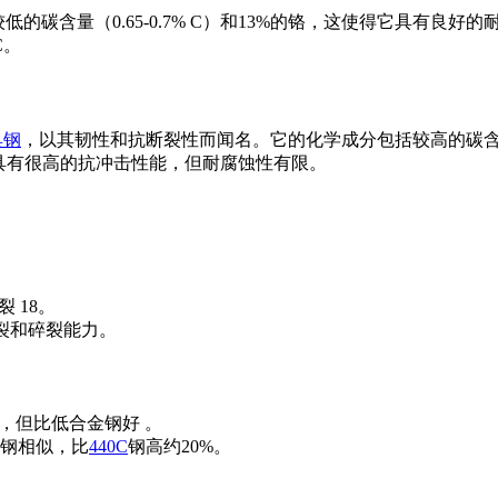
s开发，具有较低的碳含量（0.65-0.7% C）和13%的铬，这使得它
C。
具钢
，以其韧性和抗断裂性而闻名。它的化学成分包括较高的碳含量（0.8
HRC，具有很高的抗冲击性能，但耐腐蚀性有限。
断裂
18
。
断裂和碎裂能力。
钢，但比低合金钢好 。
钢相似，比
440C
钢高约20%。