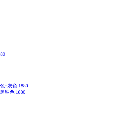
80
蓝色+灰色 1880
钛黑铜色 1880