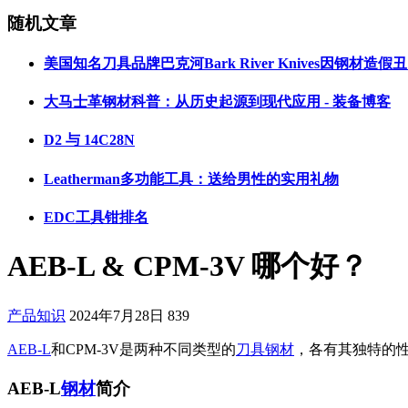
随机文章
美国知名刀具品牌巴克河Bark River Knives因钢材造
大马士革钢材科普：从历史起源到现代应用 - 装备博客
D2 与 14C28N
Leatherman多功能工具：送给男性的实用礼物
EDC工具钳排名
AEB-L & CPM-3V 哪个好？
产品知识
2024年7月28日
839
AEB-L
和CPM-3V是两种不同类型的
刀具钢材
，各有其独特的
AEB-L
钢材
简介