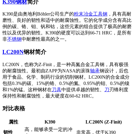
K390
钢材
简介
K390是由奥地利Böhler公司生产的
粉末冶金
工具钢
，具有高耐
磨性、良好的韧性和适中的耐腐蚀性。它的化学成分含有高比
例的碳、铬、钼、钒和钴，这些元素的组合提供了极高的耐磨
性以及优异的韧性。K390的硬度可以达到66-71 HRC，是所有
非
不锈钢
中耐磨性最高的之一。
LC200N
钢材简介
LC200N，也称为Z-Finit，是一种高氮合金工具钢，具有极强
的耐腐蚀性。最初由ZAPP为NASA的滚珠
轴承
钢设计，后也
用于食品、化学、制药行业的切削钢材。LC200N的合金成分
包括0.3%的碳、15%的铬、0.5%的氮、0.95%的钼、0.5%的镍
和1%的锰。这种钢材在
刀具
中提供卓越的韧性、
刀
刃锋利度
保持性和耐腐蚀性，最大硬度在60-62 HRC。
对比表格
属性
K390
LC200N (Z-Finit)
高，能够承受一定的冲
韧性
非常高，优于K390