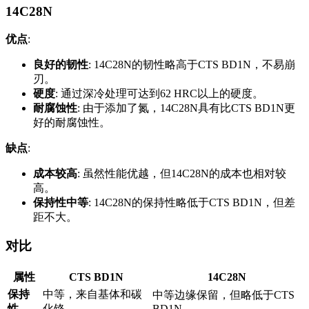
14C28N
优点
:
良好的韧性
: 14C28N的韧性略高于CTS BD1N，不易崩
刃。
硬度
: 通过深冷处理可达到62 HRC以上的硬度。
耐腐蚀性
: 由于添加了氮，14C28N具有比CTS BD1N更
好的耐腐蚀性。
缺点
:
成本较高
: 虽然性能优越，但14C28N的成本也相对较
高。
保持性中等
: 14C28N的保持性略低于CTS BD1N，但差
距不大。
对比
属性
CTS BD1N
14C28N
保持
中等，来自基体和碳
中等边缘保留，但略低于CTS
性
化铬
BD1N