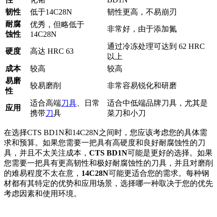
韧性
低于14C28N
韧性更高，不易崩刃
耐腐
优秀，但略低于
非常好，由于添加氮
蚀性
14C28N
通过冷冻处理可达到 62 HRC
硬度
高达 HRC 63
以上
成本
较高
较高
易磨
较易磨削
非常容易锐化和研磨
性
适合高端
刀具
、日常
适合中低端品牌刀具，尤其是
应用
携带
刀
具
菜刀和小刀
在选择CTS BD1N和14C28N之间时，您应该考虑您的具体需
求和预算。如果您需要一把具有高硬度和良好耐腐蚀性的刀
具，并且不太关注成本，
CTS BD1N
可能是更好的选择。如果
您需要一把具有更高韧性和极好耐腐蚀性的刀具，并且对磨削
的难易程度不太在意，
14C28N
可能更适合您的需求。每种钢
材都有其特定的优势和应用场景，选择哪一种取决于您的优先
考虑因素和使用环境。