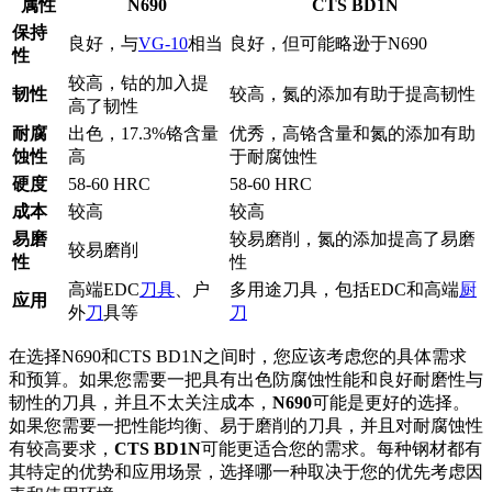
属性
N690
CTS BD1N
保持
良好，与
VG-10
相当
良好，但可能略逊于N690
性
较高，钴的加入提
韧性
较高，氮的添加有助于提高韧性
高了韧性
耐腐
出色，17.3%铬含量
优秀，高铬含量和氮的添加有助
蚀性
高
于耐腐蚀性
硬度
58-60 HRC
58-60 HRC
成本
较高
较高
易磨
较易磨削，氮的添加提高了易磨
较易磨削
性
性
高端EDC
刀具
、户
多用途刀具，包括EDC和高端
厨
应用
外
刀
具等
刀
在选择N690和CTS BD1N之间时，您应该考虑您的具体需求
和预算。如果您需要一把具有出色防腐蚀性能和良好耐磨性与
韧性的刀具，并且不太关注成本，
N690
可能是更好的选择。
如果您需要一把性能均衡、易于磨削的刀具，并且对耐腐蚀性
有较高要求，
CTS BD1N
可能更适合您的需求。每种钢材都有
其特定的优势和应用场景，选择哪一种取决于您的优先考虑因