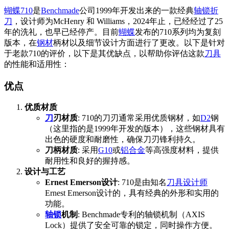
蝴蝶710
是
Benchmade
公司1999年开发出来的一款经典
轴锁折
刀
，设计师为McHenry 和 Williams，2024年止，已经经过了25
年的洗礼，也早已经停产。目前
蝴蝶
发布的710系列均为复刻
版本，在
钢材
柄材以及细节设计方面进行了更改。以下是针对
于老款710的评价，以下是其优缺点，以帮助你评估这款
刀具
的性能和适用性：
优点
优质材质
刀
刃材质
: 710的刀刃通常采用优质钢材，如
D2
钢
（这里指的是1999年开发的版本），这些钢材具有
出色的硬度和耐磨性，确保刀刃锋利持久。
刀柄材质
: 采用
G10
或
铝合金
等高强度材料，提供
耐用性和良好的握持感。
设计与工艺
Ernest Emerson设计
: 710是由知名
刀具设计师
Ernest Emerson设计的，具有经典的外形和实用的
功能。
轴锁
机制
: Benchmade专利的轴锁机制（AXIS
Lock）提供了安全可靠的锁定，同时操作方便。