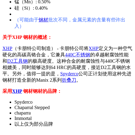
锰（Mn）: 0.50%
硅（Si）: 0.40%
（可能由于
钢材
批次不同，金属元素的含量有些许出
入）
关于XHP 钢材的概述：
XHP
（卡朋特公司制造） - 卡朋特公司将
XHP
定义为一种空气
硬化的高碳高铬合金，它兼具
440C
不锈钢
的卓越耐腐蚀性能
和
D2
工具钢
的极高硬度。这种合金的耐腐蚀性与440C不锈钢
相媲美，同时能够达到64 HRC的高硬度，接近D2工具钢的水
平。另外，值得一提的是，
Spyderco
公司正计划使用这种先进
钢材打造全新的Manix 2系列
折叠刀
。
采用
XHP
钢材钢材的品牌：
Spyderco
Chaparral Stepped
chaparra
Immortal
以上仅为部分品牌