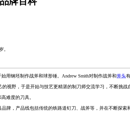
es 品牌百科
5岁。
始用钢坯制作战斧和球形锤。Andrew Smith对制作战斧和
斧头
己的视野，于是开始与技艺更精湛的制刀师交流学习，不断挑战
细和高难度的刀具。
精湛著称的刀具品牌，产品线包括传统的铁路道钉刀、战斧等，并在不断探