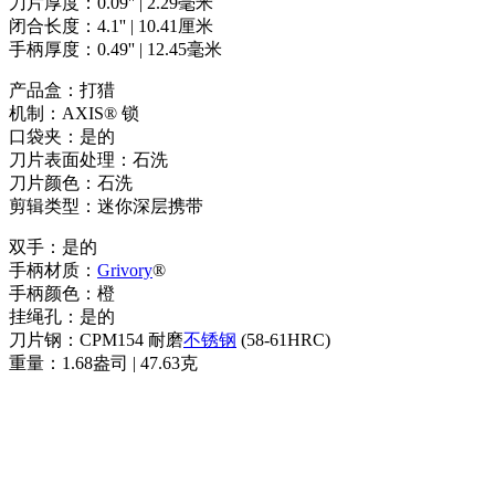
刀片厚度：0.09'' | 2.29毫米
闭合长度：4.1'' | 10.41厘米
手柄厚度：0.49'' | 12.45毫米
产品盒：打猎
机制：AXIS® 锁
口袋夹：是的
刀片表面处理：石洗
刀片颜色：石洗
剪辑类型：迷你深层携带
双手：是的
手柄材质：
Grivory
®
手柄颜色：橙
挂绳孔：是的
刀片钢：CPM154 耐磨
不锈钢
(58-61HRC)
重量：1.68盎司 | 47.63克