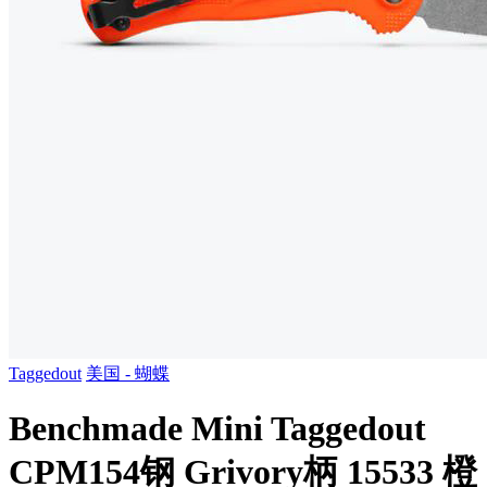
Taggedout
美国 - 蝴蝶
Benchmade Mini Taggedout
CPM154钢 Grivory柄 15533 橙