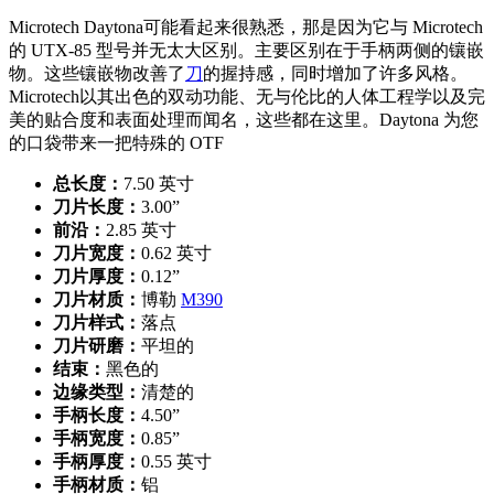
Microtech
Daytona
可能看起来很熟悉，那是因为它与 Microtech
的 UTX-85 型号并无太大区别。主要区别在于手柄两侧的镶嵌
物。这些镶嵌物改善了
刀
的握持感，
同时增加了许多风格。
Microtech
以其
出色的双动功能、无与伦比的人体工程学以及完
美的贴合度和表面处理而闻名，这些都在这里。Daytona 为您
的口袋带来一把特殊的 OTF
总长度：
7.50 英寸
刀片长度：
3.00”
前沿：
2.85 英寸
刀片宽度：
0.62 英寸
刀片厚度：
0.12”
刀片材质：
博勒
M390
刀片样式：
落点
刀片研磨：
平坦的
结束：
黑色的
边缘类型：
清楚的
手柄长度：
4.50”
手柄宽度：
0.85”
手柄厚度：
0.55 英寸
手柄材质：
铝