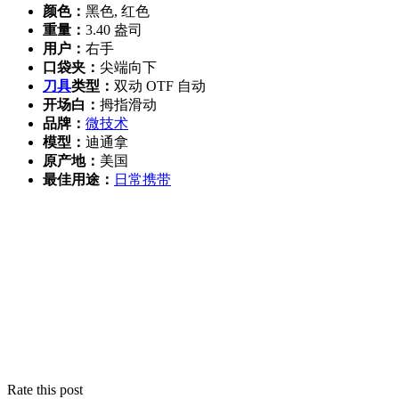
颜色：
黑色, 红色
重量：
3.40 盎司
用户：
右手
口袋夹：
尖端向下
刀具
类型：
双动 OTF 自动
开场白：
拇指滑动
品牌：
微技术
模型：
迪通拿
原产地：
美国
最佳用途：
日常携带
Rate this post