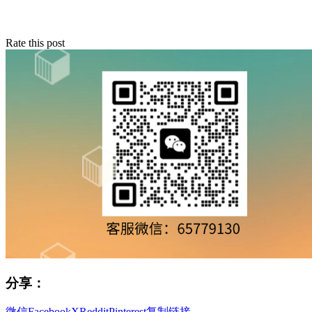
Rate this post
分享：
微信
Facebook
X
Reddit
Pinterest
复制链接