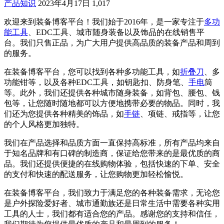
产品知识
2023年4月17日
1,017
欢迎来到装备博客平台！我们始于2016年，是一家专注于
多功
能工具
、EDC工具、城市随身装备以及饰品的在线销售平
台。我们只售正品，为广大用户提供高品质的装备产品和周到
的服务。
在装备博客平台，您可以找到各种多功能工具，如
折叠刀
、多
功能钳等，以及各种EDC工具，如钥匙扣、防身笔、
手电
筒
等。此外，我们还提供各种城市随身装备，如背包、腰包、钱
包等，让您随时随地都可以方便地携带必要的物品。同时，我
们还为您提供各种精美的饰品，如
手链
、项链、戒指等，让您
的个人风格更加独特。
我们在产品选择和品质方面一直保持高标准，所有产品均来自
于知名品牌和有口碑的制造商，保证给您带来的是最优质的商
品。我们还提供便捷的在线购物体验，包括快速的下单、安全
的支付和快速的配送服务，让您购物更加轻松愉悦。
在装备博客平台，我们致力于满足您的各种装备需求，无论您
是户外探险爱好者、城市通勤族还是日常生活中需要各种实用
工具的人士，我们都有适合您的产品。感谢您的支持和信任，