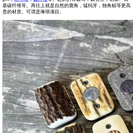
基碳纤维等。再往上就是自然的鹿角，猛犸牙，独角鲸等更高
贵的材质。可谓是琳琅满目。