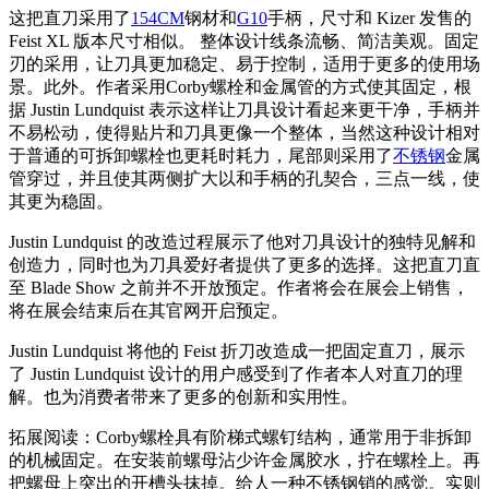
这把直刀采用了
154CM
钢材和
G10
手柄，尺寸和 Kizer 发售的
Feist XL 版本尺寸相似。 整体设计线条流畅、简洁美观。固定
刃的采用，让刀具更加稳定、易于控制，适用于更多的使用场
景。此外。作者采用Corby螺栓和金属管的方式使其固定，根
据 Justin Lundquist 表示这样让刀具设计看起来更干净，手柄并
不易松动，使得贴片和刀具更像一个整体，当然这种设计相对
于普通的可拆卸螺栓也更耗时耗力，尾部则采用了
不锈钢
金属
管穿过，并且使其两侧扩大以和手柄的孔契合，三点一线，使
其更为稳固。
Justin Lundquist 的改造过程展示了他对刀具设计的独特见解和
创造力，同时也为刀具爱好者提供了更多的选择。这把直刀直
至 Blade Show 之前并不开放预定。作者将会在展会上销售，
将在展会结束后在其官网开启预定。
Justin Lundquist 将他的 Feist 折刀改造成一把固定直刀，展示
了 Justin Lundquist 设计的用户感受到了作者本人对直刀的理
解。也为消费者带来了更多的创新和实用性。
拓展阅读：Corby螺栓具有阶梯式螺钉结构，通常用于非拆卸
的机械固定。在安装前螺母沾少许金属胶水，拧在螺栓上。再
把螺母上突出的开槽头抹掉。给人一种不锈钢销的感觉。实则