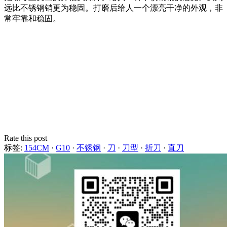
远比不锈钢销更为稳固。打磨后给人一个漂亮干净的外观，非
常牢靠和稳固。
Rate this post
标签:
154CM
·
G10
·
不锈钢
·
刀
·
刀型
·
折刀
·
直刀