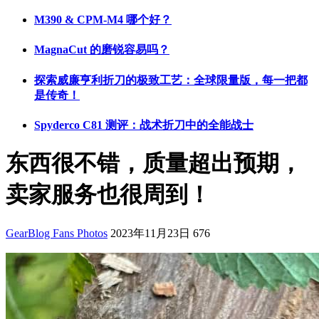
M390 & CPM-M4 哪个好？
MagnaCut 的磨锐容易吗？
探索威廉亨利折刀的极致工艺：全球限量版，每一把都
是传奇！
Spyderco C81 测评：战术折刀中的全能战士
东西很不错，质量超出预期，
卖家服务也很周到！
GearBlog Fans Photos
2023年11月23日
676