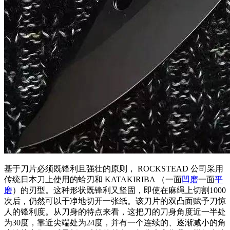
基于刀片必须既锋利且强壮的原则， ROCKSTEAD 公司采用
传统日本刀上使用的蛤刃和 KATAKIRIBA （一面
凹磨
一面
平
磨
）的刃型。这种形状既锋利又坚固，即使在麻绳上切割1000
次后，仍然可以干净地切开一张纸。该刀片的双凸面赋予刀惊
人的锋利度。从刀身的特点来看，这把刀的刀身角度近一半处
为30度，靠近尖端处为24度，并有一个连续的、逐渐减小的角