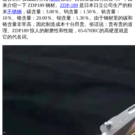
来介绍一下 ZDP189 钢材。
ZDP-189
是日本日立公司生产的粉
末
不锈钢
，碳含量：3.00％、钨含量：1.50％、钒含量：
10％、铬含量：20.00％、钼含量：1.30％。由于钢材里的碳和
铬含量非常高，因此制造成本十分昂贵。俗话说：贵有贵的道
理。ZDP189 惊人的耐磨性和性能，65-67HRC的高硬度就是
它的代名词。