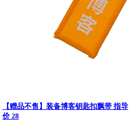
【赠品不售】装备博客钥匙扣飘带 指导
价 28