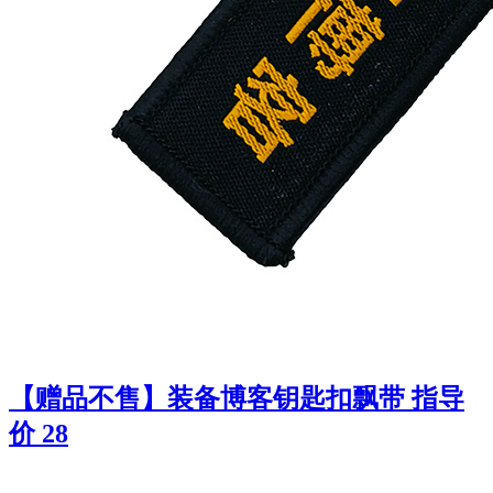
【赠品不售】装备博客钥匙扣飘带 指导
价 28