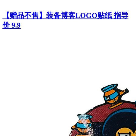
【赠品不售】装备博客LOGO贴纸 指导
价 9.9