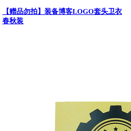
【赠品勿拍】装备博客LOGO套头卫衣
春秋装