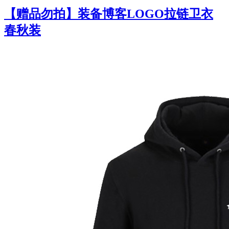
【赠品勿拍】装备博客LOGO拉链卫衣
春秋装