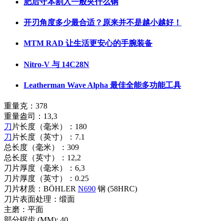
肥后守本割入一般夹什么钢
开刃角度多少最合适？原来并不是越小越好！
MTM RAD 让生活更安心的手腕装备
Nitro-V 与 14C28N
Leatherman Wave Alpha 最佳全能多功能工具
重量克：378
重量盎司：13,3
刀
片长度（毫米）：180
刀
片长度（英寸）：7.1
总长度（毫米）：309
总长度（英寸）：12,2
刀片厚度（毫米）：6,3
刀片厚度（英寸）：0.25
刀片材质：BÖHLER
N690
钢 (58HRC)
刀片表面处理：缎面
主磨：平面
部分锯齿 (MM): 40