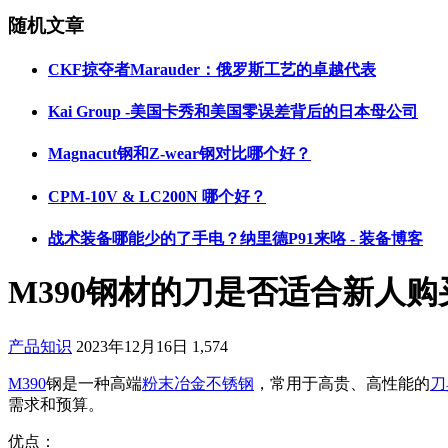
随机文章
CKF掠夺者Marauder：俄罗斯工艺的卓越代表
Kai Group -美国卡秀和美国零误差背后的日本母公司
Magnacut钢和Z-wear钢对比哪个好？
CPM-10V & LC200N 哪个好？
战术装备哪能少的了手电？纳里德P91来咯 - 装备博客
M390钢材的刀是否适合新人购
产品知识
2023年12月16日
1,574
M390
钢是一种高端
粉末冶金
不锈钢
，常用于高贵、高性能的
刀
需求和预算。
优点：