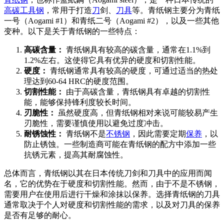
高碳工具钢
，常用于打造
刀
剑、
刀具
等。青纸钢主要分为青纸
一号（Aogami #1）和青纸二号（Aogami #2），以及一些其他
变种。以下是关于青纸钢的一些特点：
高碳含量：
青纸钢具有较高的碳含量，通常在1.1%到
1.2%左右。这使得它具有优异的硬度和切割性能。
硬度：
青纸钢通常具有较高的硬度，可通过适当的热处
理达到60-64 HRC的硬度范围。
切割性能：
由于高碳含量，青纸钢具有卓越的切割性
能，能够保持锋利度较长时间。
刃脆性：
虽然硬度高，但青纸钢相对来说可能较易产生
刃脆性，需要谨慎使用以避免过度冲击。
耐锈蚀性：
青纸钢不是
不锈钢
，因此需要定期
保养
，以
防止锈蚀。一些制造商可能在青纸钢的配方中添加一些
抗锈元素，提高其耐腐蚀性。
总体而言，青纸钢以其在日本传统刀剑和刀具中的应用而闻
名，它的优势在于硬度和切割性能。然而，由于不是不锈钢，
需要用户在使用后进行干燥和涂抹以保养。选择青纸钢的刀具
通常取决于个人对硬度和切割性能的需求，以及对刀具的保养
是否有足够的耐心。