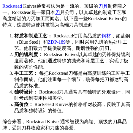
Rockstead
Knives通常被认为是一流的、顶级的
刀具
制造商之
一。Rockstead是一家日本
刀
具公司，以其卓越的制造工艺和
高度精湛的刀刃加工而闻名。以下是一些Rockstead Knives的
特点，这些特点使其被视为高端刀具制造商：
材质和制造工艺：
Rockstead使用高品质的
钢材
，如蓝鋼
（Blue Steel）和
ZDP-189
等，同时采用先进的热处理工
艺。他们致力于提供硬度高、耐磨性强的刀刃。
刃的锐利度：
Rockstead Knives以其卓越的刃锋保持锐利
度而著称。他们通过特殊的抛光和涂层工艺，实现了极
致的切割性能。
手工工艺：
每把Rockstead刀都是由高度训练的工匠手工
制作而成。他们注重每一个细节，确保每把刀都达到高
品质的标准。
独特设计：
Rockstead刀具通常具有独特的外观设计，同
时考虑到实用性和美学。
高价位：
Rockstead Knives的价格相对较高，反映了其高
品质和独特设计的价值。
综合来看，Rockstead Knives通常被视为高端、顶级的刀具品
牌，受到刀具收藏家和刀迷的喜爱。