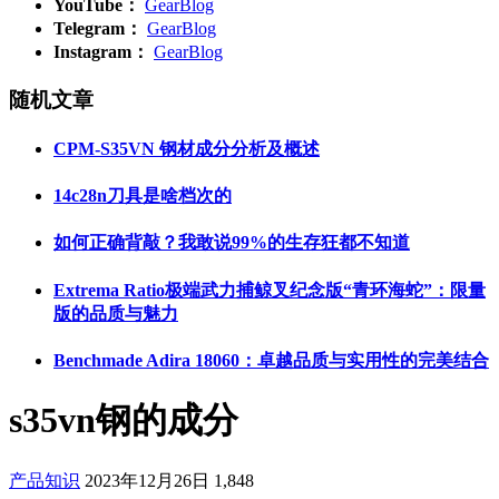
YouTube：
GearBlog
Telegram：
GearBlog
Instagram：
GearBlog
随机文章
CPM-S35VN 钢材成分分析及概述
14c28n刀具是啥档次的
如何正确背敲？我敢说99%的生存狂都不知道
Extrema Ratio极端武力捕鲸叉纪念版“青环海蛇”：限量
版的品质与魅力
Benchmade Adira 18060：卓越品质与实用性的完美结合
s35vn钢的成分
产品知识
2023年12月26日
1,848