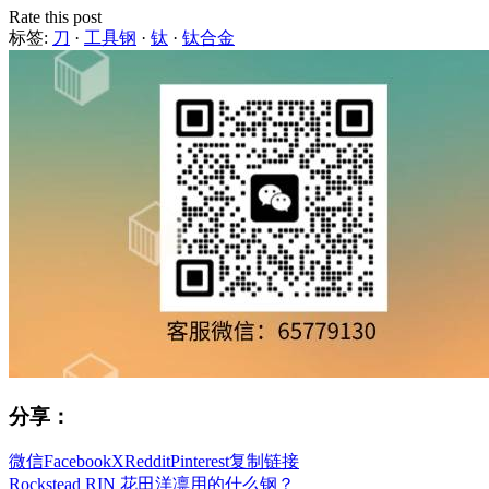
Rate this post
标签:
刀
·
工具钢
·
钛
·
钛合金
分享：
微信
Facebook
X
Reddit
Pinterest
复制链接
Rockstead RIN 花田洋凛用的什么钢？