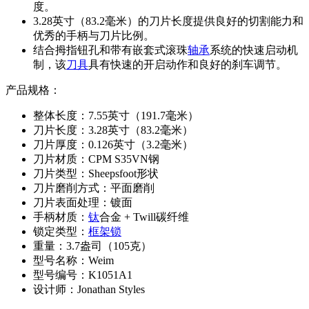
度。
3.28英寸（83.2毫米）的刀片长度提供良好的切割能力和
优秀的手柄与刀片比例。
结合拇指钮孔和带有嵌套式滚珠
轴承
系统的快速启动机
制，该
刀具
具有快速的开启动作和良好的刹车调节。
产品规格：
整体长度：7.55英寸（191.7毫米）
刀片长度：3.28英寸（83.2毫米）
刀片厚度：0.126英寸（3.2毫米）
刀片材质：CPM S35VN钢
刀片类型：Sheepsfoot形状
刀片磨削方式：平面磨削
刀片表面处理：镀面
手柄材质：
钛
合金 + Twill碳纤维
锁定类型：
框架锁
重量：3.7盎司（105克）
型号名称：Weim
型号编号：K1051A1
设计师：Jonathan Styles