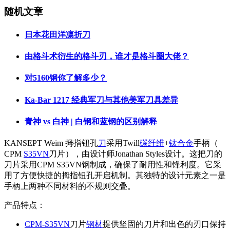
随机文章
日本花田洋凛折刀
由格斗术衍生的格斗刃，谁才是格斗圈大佬？
对5160钢你了解多少？
Ka-Bar 1217 经典军刀与其他美军刀具差异
青神 vs 白神 | 白钢和蓝钢的区别解释
KANSEPT Weim 拇指钮孔
刀
采用Twill
碳纤维
+
钛合金
手柄（
CPM
S35VN
刀片），由设计师Jonathan Styles设计。这把刀的
刀片采用CPM S35VN钢制成，确保了耐用性和锋利度。它采
用了方便快捷的拇指钮孔开启机制。其独特的设计元素之一是
手柄上两种不同材料的不规则交叠。
产品特点：
CPM-S35VN
刀片
钢材
提供坚固的刀片和出色的刃口保持