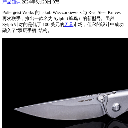
产品知识
2024年6月20日
975
Poltergeist Works 的 Jakub Wieczorkiewicz 与 Real Steel Knives
再次联手，推出一款名为 Sylph（蜂鸟）的新型号。虽然
Sylph 针对的是低于 100 美元的
刀具
市场，但它的设计中成功
融入了“双层手柄”结构。