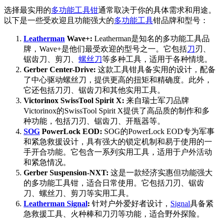
选择最实用的
多功能工具钳
通常取决于你的具体需求和用途。
以下是一些受欢迎且功能强大的
多功能工具
钳品牌和型号：
Leatherman
Wave+:
Leatherman是知名的多功能工具品
牌，Wave+是他们最受欢迎的型号之一。它包括
刀
刃、
锯齿刀、剪刀、
螺丝刀
等多种工具，适用于各种情境。
Gerber Center-Drive:
这款工具钳具备实用的设计，配备
了中心驱动螺丝刀，提供更高的扭矩和精确度。此外，
它还包括刀刃、锯齿刀和其他实用工具。
Victorinox SwissTool Spirit X:
来自瑞士军刀品牌
Victorinox的SwissTool Spirit X提供了高品质的制作和多
种功能，包括刀刃、锯齿刀、开瓶器等。
SOG
PowerLock EOD:
SOG的PowerLock EOD专为军事
和紧急救援设计，具有强大的锁定机制和易于使用的一
手开合功能。它包含一系列实用工具，适用于户外活动
和紧急情况。
Gerber Suspension-NXT:
这是一款经济实惠但功能强大
的多功能工具钳，适合日常使用。它包括刀刃、锯齿
刀、螺丝刀、剪刀等实用工具。
Leatherman Signal
:
针对户外爱好者设计，
Signal
具备紧
急救援工具、火种棒和刀刃等功能，适合野外探险。