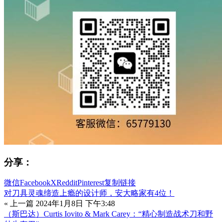
分享：
微信
Facebook
X
Reddit
Pinterest
复制链接
对刀具灵魂缔造上瘾的设计师，安大略家有4位！
« 上一篇
2024年1月8日 下午3:48
（斯巴达）Curtis Iovito & Mark Carey：“精心制造战术刀和野