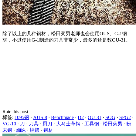
除了以上的几种钢材，松田菊男老师也会使用OUS、G-1钢
材，不过使用G-1制造的刀具非常少，最多的还是数OU-31。
Rate this post
标签:
1095钢
·
AUS-8
·
Benchmade
·
D2
·
OU-31
·
SOG
·
SPG2
·
VG-10
·
刀
·
刀具
·
厨刀
·
大马士革钢
·
工具钢
·
松田菊男
·
粉
末钢
·
蜘蛛
·
蝴蝶
·
钢材