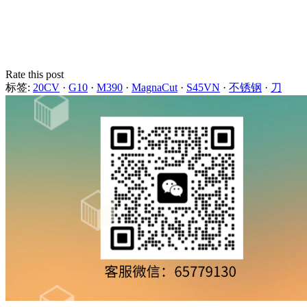
Rate this post
标签:
20CV
·
G10
·
M390
·
MagnaCut
·
S45VN
·
不锈钢
·
刀