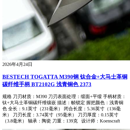
2026年4月24日
BESTECH TOGATTA M390钢 钛合金+大马士革铜
碳纤维手柄 BT2102G 浅青铜色 2373
规格 刀刃材质：M390 刀刃表面处理：缎面+平缎 手柄材质：
钛+大马士革铜碳纤维镶嵌 描述：帧锁定 握把颜色：浅青铜
色 全长：9.1英寸（231毫米） 闭合长度：5.36英寸（136毫
米） 刀刃长度：3.74英寸（95毫米） 刀刃厚度：0.15英寸
（3.8毫米） 轴承：陶瓷 刀重：139克 设计师：Koenscraft