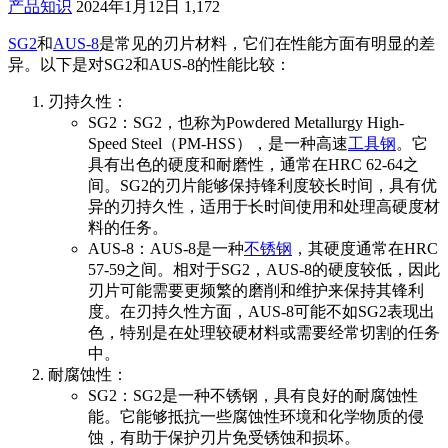
产品知识
2024年1月12日
1,172
SG2
和
AUS-8
是常见的刃片材料，它们在性能方面有明显的差
异。以下是对SG2和AUS-8的性能比较：
刃持久性：
SG2：SG2，也称为Powdered Metallurgy High-
Speed Steel（PM-HSS），是一种高速
工具钢
。它
具有出色的硬度和耐磨性，通常在HRC 62-64之
间。SG2的刃片能够保持锋利度较长时间，具有优
异的刃持久性，适用于长时间使用和处理高硬度材
料的任务。
AUS-8：AUS-8是一种
不锈钢
，其硬度通常在HRC
57-59之间。相对于SG2，AUS-8的硬度较低，因此
刃片可能需要更频繁的磨削和维护来保持其锋利
度。在刃持久性方面，AUS-8可能不如SG2表现出
色，特别是在处理较硬材料或需要经常切割的任务
中。
耐腐蚀性：
SG2：SG2是一种不锈钢，具有良好的耐腐蚀性
能。它能够抵抗一些腐蚀性环境和化学物质的侵
蚀，有助于保护刃片免受锈蚀和损坏。