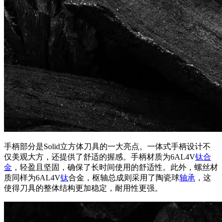
手柄部分是Solid立方体刀具的一大亮点。一体式手柄设计不
仅美观大方，还提供了舒适的握感。手柄材质为6AL4V
钛合
金
，轻盈且坚固，确保了长时间使用的舒适性。此外，螺丝材
质同样为6AL4V
钛
合金，枢轴总成则采用了陶瓷球
轴承
，这
使得刀具的整体结构更加稳定，耐用性更强。